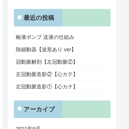
最近の投稿
輸液ポンプ 送液の仕組み
除細動器【波形あり ver】
冠動脈解剖【左冠動脈②】
左冠動脈造影②【心カテ】
左冠動脈造影①【心カテ】
アーカイブ
2021年9月