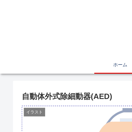
ホーム
自動体外式除細動器(AED)
イラスト