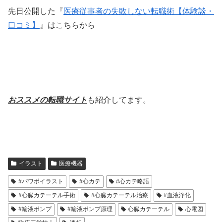
先日公開した『
医療従事者の失敗しない転職術【体験談・
口コミ】
』はこちらから
おススメの転職サイト
も紹介してます。
イラスト
医療機器
#パワポイラスト
#心カテ
#心カテ略語
#心臓カテーテル手術
#心臓カテーテル治療
#血液浄化
#輸液ポンプ
#輸液ポンプ原理
心臓カテーテル
心電図