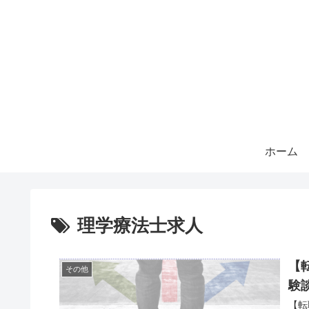
ホーム
理学療法士求人
【
その他
験
【転