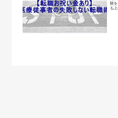
験を
も上